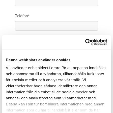
Telefon*
Jag önskar följande*
Denna webbplats använder cookies
Antal personer*
Vi använder enhetsidentifierare för att anpassa innehållet
och annonserna till användarna, tillhandahålla funktioner
för sociala medier och analysera vår trafik. Vi
vidarebefordrar även sådana identifierare och annan
Önskat datum*
information från din enhet till de sociala medier och
annons- och analysföretag som vi samarbetar med.
Dessa kan i sin tur kombinera informationen med annan
Önskat klockslag
information som du har tillhandahållit eller som de har