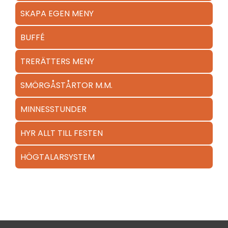
SKAPA EGEN MENY
BUFFÉ
TRERÄTTERS MENY
SMÖRGÅSTÅRTOR M.M.
MINNESSTUNDER
HYR ALLT TILL FESTEN
HÖGTALARSYSTEM