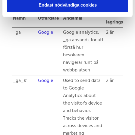
utgivare och tredjepartsannonsörer.
Endast nödvändiga cookies
Maximal
Namn
Utfärdare
Ändamål
lagringstid
_ga
Google
Google analytics,
2 år
_ga används för att
förstå hur
besökaren
navigerar runt på
webbplatsen
_ga_#
Google
Used to send data
2 år
to Google
Analytics about
the visitor's device
and behavior.
Tracks the visitor
across devices and
marketing