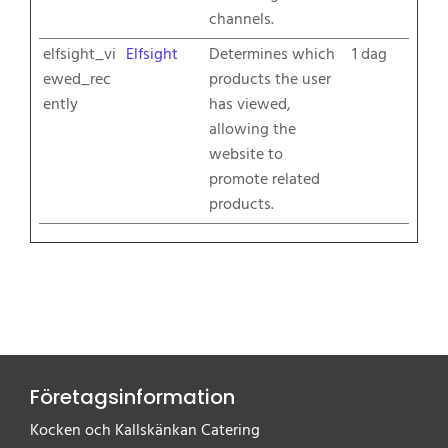
channels.
elfsight_vi
Elfsight
Determines which
1 dag
ewed_rec
products the user
ently
has viewed,
allowing the
website to
promote related
products.
Företagsinformation
Kocken och Kallskänkan Catering