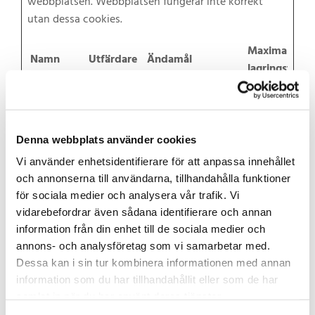
webbplatsen. Webbplatsen fungerar inte korrekt
utan dessa cookies.
Maximal
Namn
Utfärdare
Ändamål
lagringstid
__cf_bm
hcaptcha.
This cookie is used
1 dag
[x4]
com
to distinguish
Elfsight
between humans
Denna webbplats använder cookies
site-
and bots. This is
assets.cdn
beneficial for the
Vi använder enhetsidentifierare för att anpassa innehållet
mns.com
website, in order to
och annonserna till användarna, tillhandahålla funktioner
för sociala medier och analysera vår trafik. Vi
make valid reports
vidarebefordrar även sådana identifierare och annan
on the use of their
information från din enhet till de sociala medier och
website.
annons- och analysföretag som vi samarbetar med.
_cfuvid
Elfsight
This cookie is a
Session
Dessa kan i sin tur kombinera informationen med annan
part of the services
information som du har tillhandahållit eller som de har
provided by
samlat in när du har använt deras tjänster.
Cloudflare -