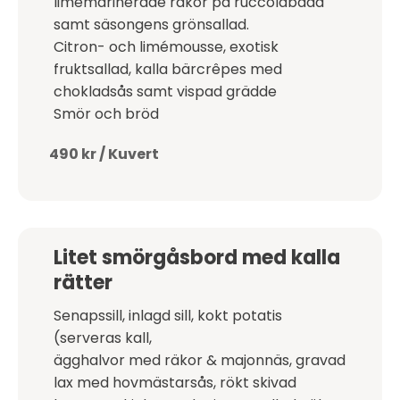
limémarinerade räkor på ruccolabädd
samt säsongens grönsallad.
Citron- och limémousse, exotisk
fruktsallad, kalla bärcrêpes med
chokladsås samt vispad grädde
Smör och bröd
490 kr / Kuvert
Litet smörgåsbord med kalla
rätter
Senapssill, inlagd sill, kokt potatis
(serveras kall,
ägghalvor med räkor & majonnäs, gravad
lax med hovmästarsås, rökt skivad