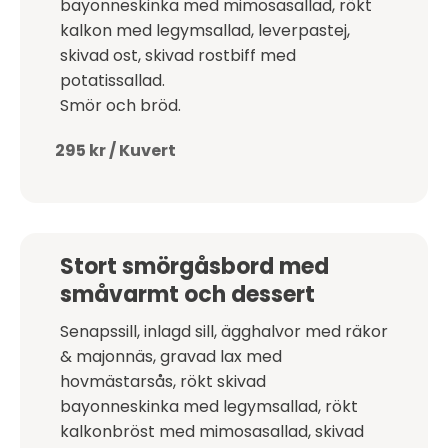
bayonneskinka med mimosasallad, rökt
kalkon med legymsallad, leverpastej,
skivad ost, skivad rostbiff med
potatissallad.
Smör och bröd.
295 kr / Kuvert
Stort smörgåsbord med
småvarmt och dessert
Senapssill, inlagd sill, ägghalvor med räkor
& majonnäs, gravad lax med
hovmästarsås, rökt skivad
bayonneskinka med legymsallad, rökt
kalkonbröst med mimosasallad, skivad