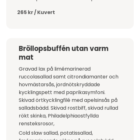
265 kr / Kuvert
Bröllopsbuffén utan varm
mat
Gravad lax på limémarinerad
ruccolasallad samt citrondiamanter och
hovmästarsås, jordnötskryddade
kycklingspett med paprikasymfoni.
Skivad örtkycklingfilé med apelsinsås på
salladsbädd. Skivad rostbiff, skivad rullad
rökt skinka, Philadelphiaostfyllda
rensteksrosor,
Cold slaw sallad, potatissallad,