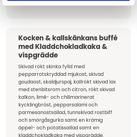
295 kr / Kuvert
Kocken & kallskänkans buffé
med Kladdchokladkaka &
vispgrädde
Skivad rökt skinka fylld med
pepparrotskryddad mjukost, skivad
goudaost, skaldjurspaj, kallrökt skivad lax
med stenbitsrom och citron, rökt skivad
kalkon, limé- och chilimarinerat
kycklingbröst, pepparsalami och
parmesanostsallad, tunnskivad rostbiff
och smörgåsgurka samt en krämig
äppel- och potatissallad samt en
kladdchokladkaka med vispgrädde.