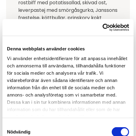
rostbiff med potatissallad, skivad ost,
leverpastej med smörgåsgurka, Janssons
frestelse, köttbullar, prinskorv kokt
potatis
Fruktsallad samt chokladpudding med
vispgrädde.
Smör och bröd
Denna webbplats använder cookies
Vi använder enhetsidentifierare för att anpassa innehållet
365 kr / Kuvert
och annonserna till användarna, tillhandahålla funktioner
för sociala medier och analysera vår trafik. Vi
vidarebefordrar även sådana identifierare och annan
information från din enhet till de sociala medier och
annons- och analysföretag som vi samarbetar med.
Tacobuffé
Dessa kan i sin tur kombinera informationen med annan
Tacokryddad stekt köttfärs, vetetortillas,
information som du har tillhandahållit eller som de har
nachochips, hackad gul lök, tärnade
samlat in när du har använt deras tjänster.
tomater, tärnad gurka, majs, paprikamix,
Samtyckesval
röda kidneybönor, strimlad isbergssallad,
Nödvändig