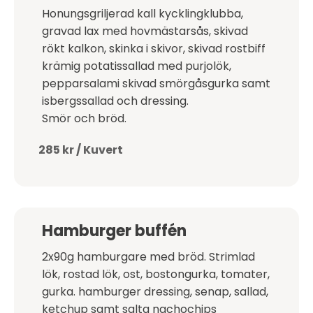
Honungsgriljerad kall kycklingklubba,
gravad lax med hovmästarsås, skivad
rökt kalkon, skinka i skivor, skivad rostbiff
krämig potatissallad med purjolök,
pepparsalami skivad smörgåsgurka samt
isbergssallad och dressing.
Smör och bröd.
285 kr / Kuvert
Hamburger buffén
2x90g hamburgare med bröd. Strimlad
lök, rostad lök, ost, bostongurka, tomater,
gurka. hamburger dressing, senap, sallad,
ketchup samt salta nachochips